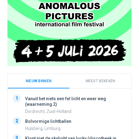
NIEUW BINNEN
MEEST BEKEKEN
1
1
Vanuit het niets een fel licht en weer weg
(waarneming 2)
Dordrecht, Zuid-Holland
2
2
Bolvormige lichtballen
Hulsberg, Limburg
3
3
Klopt niet de skylight van lucky (discotheek in