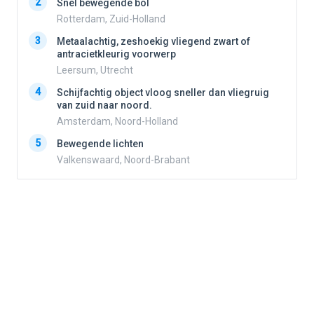
2
2
Snel bewegende bol
Rotterdam, Zuid-Holland
3
3
Metaalachtig, zeshoekig vliegend zwart of
antracietkleurig voorwerp
Leersum, Utrecht
4
4
Schijfachtig object vloog sneller dan vliegruig
van zuid naar noord.
Amsterdam, Noord-Holland
5
5
Bewegende lichten
Valkenswaard, Noord-Brabant