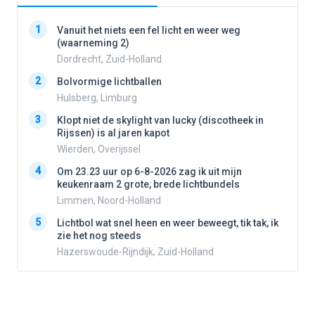
1
1
Vanuit het niets een fel licht en weer weg
(waarneming 2)
Dordrecht, Zuid-Holland
2
2
Bolvormige lichtballen
Hulsberg, Limburg
3
3
Klopt niet de skylight van lucky (discotheek in
Rijssen) is al jaren kapot
Wierden, Overijssel
4
4
Om 23.23 uur op 6-8-2026 zag ik uit mijn
keukenraam 2 grote, brede lichtbundels
Limmen, Noord-Holland
5
5
Lichtbol wat snel heen en weer beweegt, tik tak, ik
zie het nog steeds
Hazerswoude-Rijndijk, Zuid-Holland