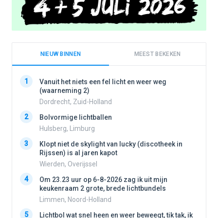
NIEUW BINNEN
MEEST BEKEKEN
1
1
Vanuit het niets een fel licht en weer weg
(waarneming 2)
Dordrecht, Zuid-Holland
2
2
Bolvormige lichtballen
Hulsberg, Limburg
3
3
Klopt niet de skylight van lucky (discotheek in
Rijssen) is al jaren kapot
Wierden, Overijssel
4
4
Om 23.23 uur op 6-8-2026 zag ik uit mijn
keukenraam 2 grote, brede lichtbundels
Limmen, Noord-Holland
5
5
Lichtbol wat snel heen en weer beweegt, tik tak, ik