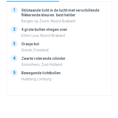
1
1
Stilstaande licht in de lucht met verschillende
flikkerende kleuren. best helder
Bergen op Zoom, Noord-Brabant
2
2
4 grote bollen vliegen over
Etten-Leur, Noord-Brabant
3
Oranje bol
3
Sneek, Friesland
4
Zwarte roterende cilinder
4
Gorinchem, Zuid-Holland
5
Bewegende lichtbollen
Hulsberg, Limburg
5