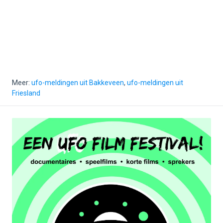
Meer:
ufo-meldingen uit Bakkeveen
,
ufo-meldingen uit
Friesland