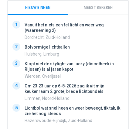
NIEUW BINNEN
MEEST BEKEKEN
1
1
Vanuit het niets een fel licht en weer weg
(waarneming 2)
Dordrecht, Zuid-Holland
2
2
Bolvormige lichtballen
Hulsberg, Limburg
3
3
Klopt niet de skylight van lucky (discotheek in
Rijssen) is al jaren kapot
Wierden, Overijssel
4
4
Om 23.23 uur op 6-8-2026 zag ik uit mijn
keukenraam 2 grote, brede lichtbundels
Limmen, Noord-Holland
5
5
Lichtbol wat snel heen en weer beweegt, tik tak, ik
zie het nog steeds
Hazerswoude-Rijndijk, Zuid-Holland