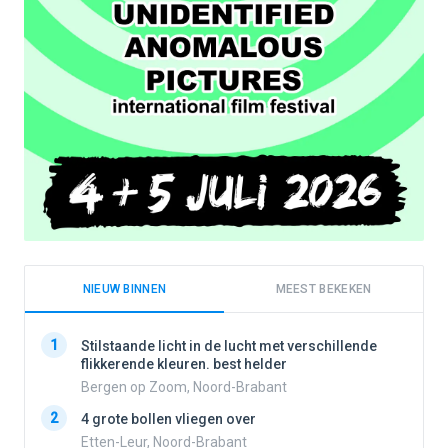
NIEUW BINNEN
MEEST BEKEKEN
1
1
Stilstaande licht in de lucht met verschillende
flikkerende kleuren. best helder
Bergen op Zoom, Noord-Brabant
2
2
4 grote bollen vliegen over
Etten-Leur, Noord-Brabant