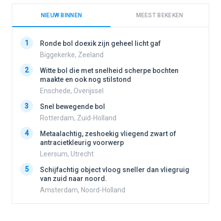
NIEUW BINNEN
MEEST BEKEKEN
1
1
Ronde bol doexik zijn geheel licht gaf
Biggekerke, Zeeland
2
Witte bol die met snelheid scherpe bochten
2
maakte en ook nog stilstond
Enschede, Overijssel
3
3
Snel bewegende bol
Rotterdam, Zuid-Holland
4
Metaalachtig, zeshoekig vliegend zwart of
4
antracietkleurig voorwerp
Leersum, Utrecht
5
5
Schijfachtig object vloog sneller dan vliegruig
van zuid naar noord.
Amsterdam, Noord-Holland