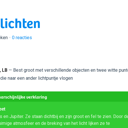
lichten
eken
0
reacties
 LB
— Best groot met verschillende objecten en twee witte pun
 die naar een ander lichtpuntje vlogen
arschijnlijke verklaring
eet
 en Jupiter. Ze staan dichtbij en zijn groot en fel te zien. Door d
imige atmosfeer en de breking van het licht lijken ze te