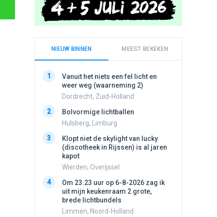
NIEUW BINNEN
MEEST BEKEKEN
1
1
Vanuit het niets een fel licht en
Schijfa
weer weg (waarneming 2)
dan vli
noord.
Dordrecht, Zuid-Holland
Amster
2
Bolvormige lichtballen
2
Vliege
Hulsberg, Limburg
Made, 
3
Klopt niet de skylight van lucky
3
(discotheek in Rijssen) is al jaren
Drie he
kapot
Wierden
Wierden, Overijssel
4
Draaien
4
Om 23.23 uur op 6-8-2026 zag ik
na een 
uit mijn keukenraam 2 grote,
verdwe
brede lichtbundels
Valken
Limmen, Noord-Holland