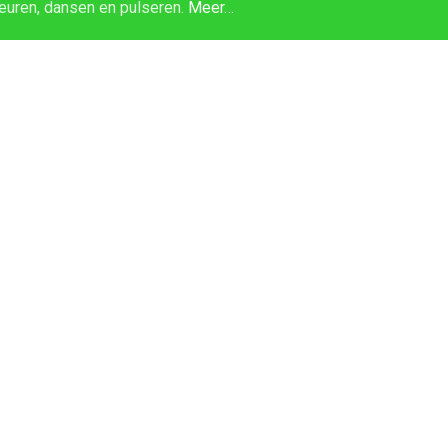
euren, dansen en pulseren.
Meer…