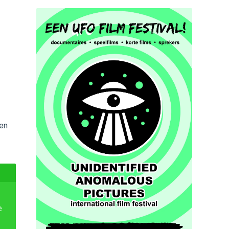
ten
e