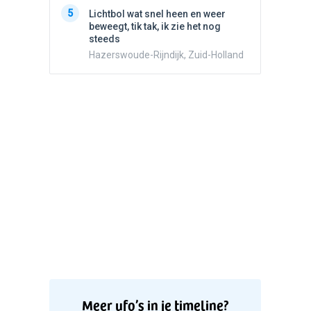
5
Witte bo
5
Lichtbol wat snel heen en weer
Valken
beweegt, tik tak, ik zie het nog
steeds
Hazerswoude-Rijndijk, Zuid-Holland
Meer ufo’s in je timeline?