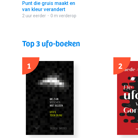
Punt die gruis maakt en
van kleur verandert
2 uur eerder
0 m verderop
Top 3 ufo-boeken
1
2