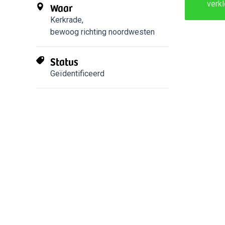
verkl
Waar
Kerkrade
,
bewoog richting noordwesten
Status
Geïdentificeerd