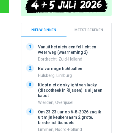
NIEUW BINNEN
MEEST BEKEKEN
1
1
Vanuit het niets een fel licht en
Schijfa
weer weg (waarneming 2)
dan vli
noord.
Dordrecht, Zuid-Holland
Amster
2
Bolvormige lichtballen
2
Vliege
Hulsberg, Limburg
Made, 
3
Klopt niet de skylight van lucky
3
(discotheek in Rijssen) is al jaren
Drie he
kapot
Wierden
Wierden, Overijssel
4
Draaien
4
Om 23.23 uur op 6-8-2026 zag ik
na een 
uit mijn keukenraam 2 grote,
verdwe
brede lichtbundels
Valken
Limmen, Noord-Holland