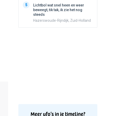
5
Witte bo
5
Lichtbol wat snel heen en weer
Valken
beweegt, tik tak, ik zie het nog
steeds
Hazerswoude-Rijndijk, Zuid-Holland
Meer ufo’s in je timeline?