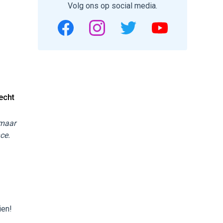
Volg ons op social media.
echt
 maar
ce.
ien!