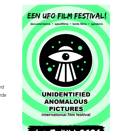
nd
urde