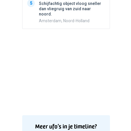
5
5
Schijfachtig object vloog sneller
Drie he
dan vliegruig van zuid naar
Wierden
noord.
Amsterdam, Noord-Holland
Meer ufo’s in je timeline?