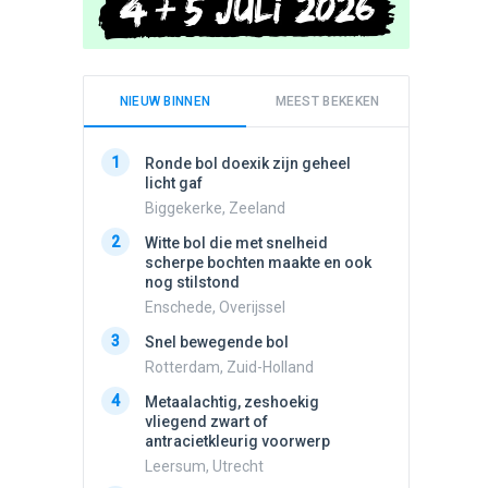
NIEUW BINNEN
MEEST BEKEKEN
1
1
Ronde bol doexik zijn geheel
Schijfa
licht gaf
dan vli
noord.
Biggekerke, Zeeland
Amster
2
Witte bol die met snelheid
2
scherpe bochten maakte en ook
Vliege
nog stilstond
Made, 
Enschede, Overijssel
3
Draaien
3
Snel bewegende bol
na een 
verdwe
Rotterdam, Zuid-Holland
Valken
4
Metaalachtig, zeshoekig
4
vliegend zwart of
Stilstaa
antracietkleurig voorwerp
bewolk
Leersum, Utrecht
Nijmege