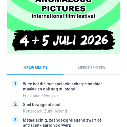
NIEUW BINNEN
MEEST BEKEKEN
1
1
Witte bol die met snelheid scherpe bochten
maakte en ook nog stilstond
Enschede, Overijssel
2
2
Snel bewegende bol
Rotterdam, Zuid-Holland
3
3
Metaalachtig, zeshoekig vliegend zwart of
antracietkleurig voorwerp