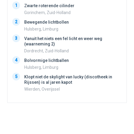
1
1
Zwarte roterende cilinder
Gorinchem, Zuid-Holland
2
Bewegende lichtbollen
2
Hulsberg, Limburg
3
Vanuit het niets een fel licht en weer weg
3
(waarneming 2)
Dordrecht, Zuid-Holland
4
Bolvormige lichtballen
4
Hulsberg, Limburg
5
Klopt niet de skylight van lucky (discotheek in
Rijssen) is al jaren kapot
5
Wierden, Overijssel