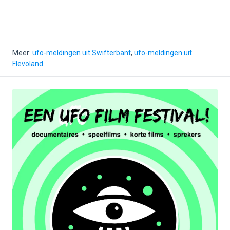
Meer:
ufo-meldingen uit Swifterbant
,
ufo-meldingen uit
Flevoland