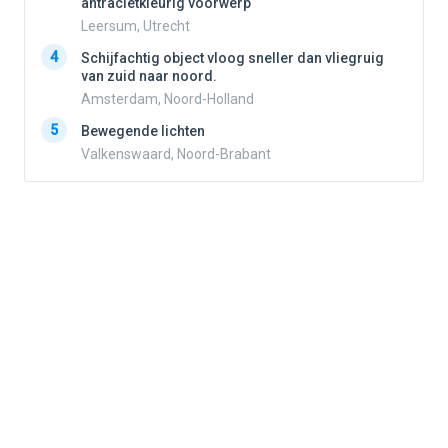
antracietkleurig voorwerp
Leersum, Utrecht
4
4
Schijfachtig object vloog sneller dan vliegruig
van zuid naar noord.
Amsterdam, Noord-Holland
5
5
Bewegende lichten
Valkenswaard, Noord-Brabant