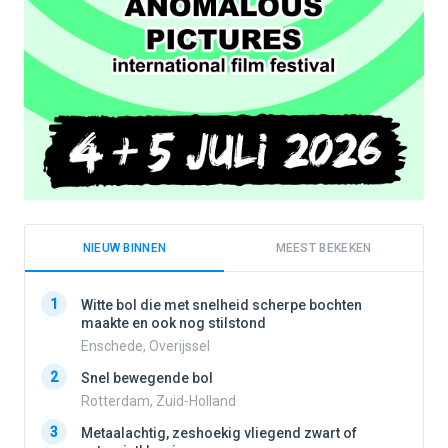
NIEUW BINNEN
MEEST BEKEKEN
1
1
Witte bol die met snelheid scherpe bochten
maakte en ook nog stilstond
Enschede, Overijssel
2
2
Snel bewegende bol
Rotterdam, Zuid-Holland
3
3
Metaalachtig, zeshoekig vliegend zwart of