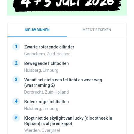
NIEUW BINNEN
MEEST BEKEKEN
1
1
Zwarte roterende cilinder
Gorinchem, Zuid-Holland
2
Bewegende lichtbollen
2
Hulsberg, Limburg
3
Vanuit het niets een fel licht en weer weg
3
(waarneming 2)
Dordrecht, Zuid-Holland
4
Bolvormige lichtballen
4
Hulsberg, Limburg
5
Klopt niet de skylight van lucky (discotheek in
Rijssen) is al jaren kapot
5
Wierden, Overijssel