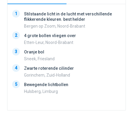
1
1
Stilstaande licht in de lucht met verschillende
flikkerende kleuren. best helder
Bergen op Zoom, Noord-Brabant
2
2
4 grote bollen vliegen over
Etten-Leur, Noord-Brabant
3
Oranje bol
3
Sneek, Friesland
4
Zwarte roterende cilinder
4
Gorinchem, Zuid-Holland
5
Bewegende lichtbollen
Hulsberg, Limburg
5