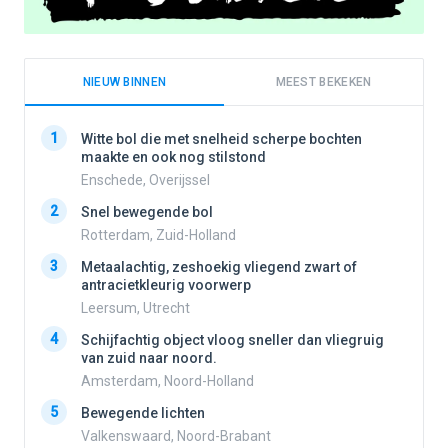
NIEUW BINNEN
MEEST BEKEKEN
1
1
Witte bol die met snelheid scherpe bochten
maakte en ook nog stilstond
Enschede, Overijssel
2
2
Snel bewegende bol
Rotterdam, Zuid-Holland
3
3
Metaalachtig, zeshoekig vliegend zwart of
antracietkleurig voorwerp
Leersum, Utrecht
4
4
Schijfachtig object vloog sneller dan vliegruig
van zuid naar noord.
Amsterdam, Noord-Holland
5
5
Bewegende lichten
Valkenswaard, Noord-Brabant