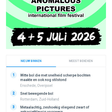
NIEUW BINNEN
MEEST BEKEKEN
1
1
Witte bol die met snelheid scherpe bochten
maakte en ook nog stilstond
Enschede, Overijssel
2
2
Snel bewegende bol
Rotterdam, Zuid-Holland
3
3
Metaalachtig, zeshoekig vliegend zwart of
antracietkleurig voorwerp