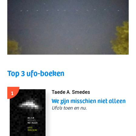
Top 3 ufo-boeken
1
Taede A. Smedes
We zijn misschien niet alleen
Ufo’s toen en nu.