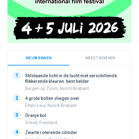
NIEUW BINNEN
MEEST BEKEKEN
1
1
Stilstaande licht in de lucht met verschillende
flikkerende kleuren. best helder
Bergen op Zoom, Noord-Brabant
2
2
4 grote bollen vliegen over
Etten-Leur, Noord-Brabant
3
Oranje bol
3
Sneek, Friesland
4
Zwarte roterende cilinder
4