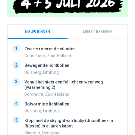
NIEUW BINNEN
MEEST BEKEKEN
1
1
Zwarte roterende cilinder
Gorinchem, Zuid-Holland
2
Bewegende lichtbollen
2
Hulsberg, Limburg
3
Vanuit het niets een fel licht en weer weg
3
(waarneming 2)
Dordrecht, Zuid-Holland
4
Bolvormige lichtballen
4
Hulsberg, Limburg
5
Klopt niet de skylight van lucky (discotheek in
Rijssen) is al jaren kapot
5
Wierden, Overijssel