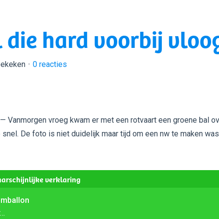
die hard voorbij vloo
bekeken
0
reacties
— Vanmorgen vroeg kwam er met een rotvaart een groene bal ov
 snel. De foto is niet duidelijk maar tijd om een nw te maken was
arschijnlijke verklaring
umballon
r…