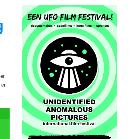
g
er.
 er