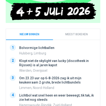
NIEUW BINNEN
MEEST BEKEKEN
1
1
Bolvormige lichtballen
Hulsberg, Limburg
2
Klopt niet de skylight van lucky (discotheek in
2
Rijssen) is al jaren kapot
Wierden, Overijssel
3
3
Om 23.23 uur op 6-8-2026 zag ik uit mijn
keukenraam 2 grote, brede lichtbundels
Limmen, Noord-Holland
4
4
Lichtbol wat snel heen en weer beweegt, tik tak, ik
zie het nog steeds
Hazerswoude-Rijndijk, Zuid-Holland