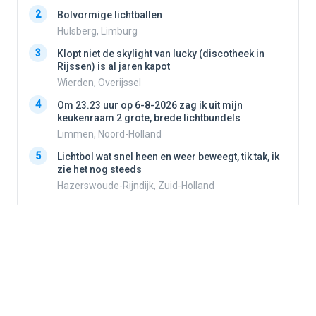
2
2
Bolvormige lichtballen
Hulsberg, Limburg
3
3
Klopt niet de skylight van lucky (discotheek in
Rijssen) is al jaren kapot
Wierden, Overijssel
4
4
Om 23.23 uur op 6-8-2026 zag ik uit mijn
keukenraam 2 grote, brede lichtbundels
Limmen, Noord-Holland
5
5
Lichtbol wat snel heen en weer beweegt, tik tak, ik
zie het nog steeds
Hazerswoude-Rijndijk, Zuid-Holland