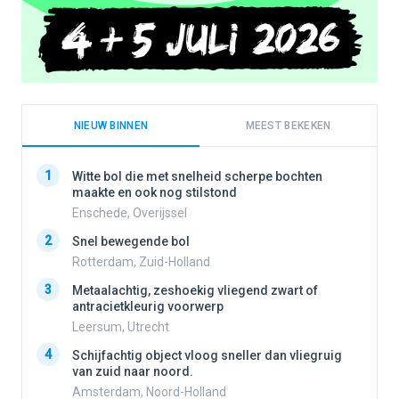
NIEUW BINNEN
MEEST BEKEKEN
1
1
Witte bol die met snelheid scherpe bochten
maakte en ook nog stilstond
Enschede, Overijssel
2
2
Snel bewegende bol
Rotterdam, Zuid-Holland
3
3
Metaalachtig, zeshoekig vliegend zwart of
antracietkleurig voorwerp
Leersum, Utrecht
4
4
Schijfachtig object vloog sneller dan vliegruig
van zuid naar noord.
Amsterdam, Noord-Holland