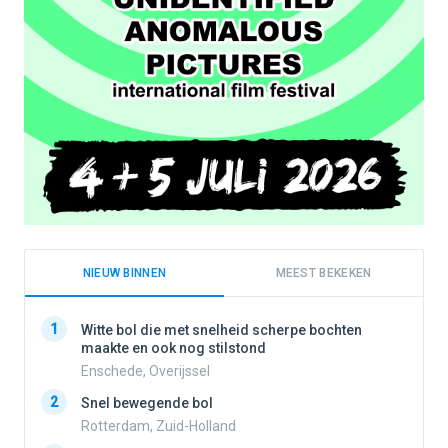
NIEUW BINNEN
MEEST BEKEKEN
1
1
Witte bol die met snelheid scherpe bochten
maakte en ook nog stilstond
Enschede, Overijssel
2
2
Snel bewegende bol
Rotterdam, Zuid-Holland