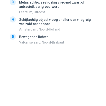
3
3
Metaalachtig, zeshoekig vliegend zwart of
antracietkleurig voorwerp
Leersum, Utrecht
4
4
Schijfachtig object vloog sneller dan vliegruig
van zuid naar noord.
Amsterdam, Noord-Holland
5
5
Bewegende lichten
Valkenswaard, Noord-Brabant