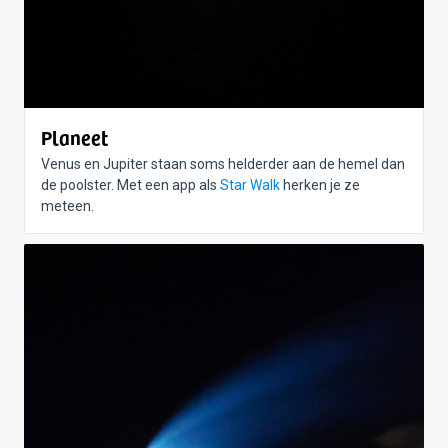
Planeet
Venus en Jupiter staan soms helderder aan de hemel dan
de poolster. Met een app als
Star Walk
herken je ze
meteen.