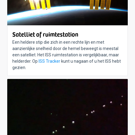
Satelliet of ruimtestation
Een heldere stip die zich in een rechte lijn en met
aanzienlijke snelheid door de hemel beweegt is meestal
een satelliet. Het ISS ruimtestation is vergelijkbaar, maar
helderder. Op
ISS Tracker
kunt u nagaan of u het ISS hebt
gezien.