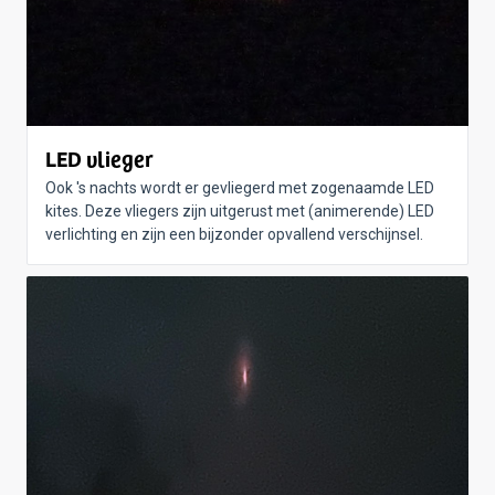
LED vlieger
Ook 's nachts wordt er gevliegerd met zogenaamde LED
kites. Deze vliegers zijn uitgerust met (animerende) LED
verlichting en zijn een bijzonder opvallend verschijnsel.