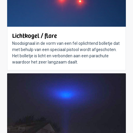
Lichtkogel / flare
Noodsignaal in de vorm van een fel oplichtend bolletje dat
met behulp van een speciaal pistool wordt afgeschoten.
Het bolletje is licht en verbonden aan een parachute
waardoor het zeer langzaam daalt.