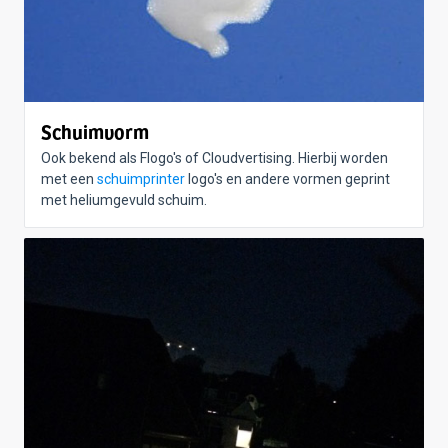
Schuimvorm
Ook bekend als Flogo's of Cloudvertising. Hierbij worden
met een
schuimprinter
logo's en andere vormen geprint
met heliumgevuld schuim.