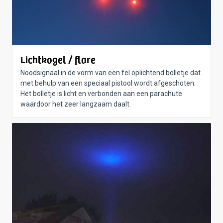
Lichtkogel / flare
Noodsignaal in de vorm van een fel oplichtend bolletje dat
met behulp van een speciaal pistool wordt afgeschoten.
Het bolletje is licht en verbonden aan een parachute
waardoor het zeer langzaam daalt.