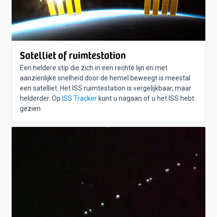
Satelliet of ruimtestation
Een heldere stip die zich in een rechte lijn en met
aanzienlijke snelheid door de hemel beweegt is meestal
een satelliet. Het ISS ruimtestation is vergelijkbaar, maar
helderder. Op
ISS Tracker
kunt u nagaan of u het ISS hebt
gezien.