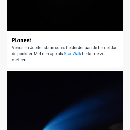
Planeet
Venus en Jupiter staan soms helderder aan de hemel dan
de poolster. Met een app als
Star Walk
herken je ze
meteen.