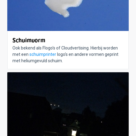
Schuimvorm
Ook bekend als Flogo's of Cloudvertising. Hierbij worden
met een
schuimprinter
logo's en andere vormen geprint
met heliumgevuld schuim.