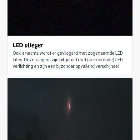
LED vlieger
Ook 's nachts wordt er gevliegerd met zogenaamde LED
kites. Deze vliegers zijn uitgerust met (animerende) LED
verlichting en zijn een bijzonder opvallend verschijnsel.