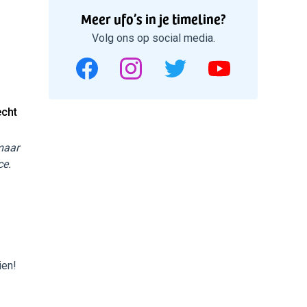
Meer ufo’s in je timeline?
Volg ons op social media.
echt
 maar
ce.
ien!