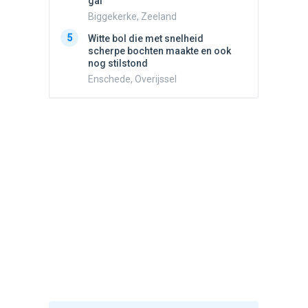
gaf
5
Drie he
Biggekerke, Zeeland
Wierden
5
Witte bol die met snelheid
scherpe bochten maakte en ook
nog stilstond
Enschede, Overijssel