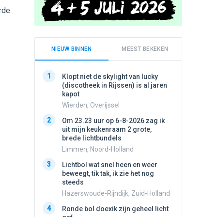
rde
NIEUW BINNEN
MEEST BEKEKEN
1
1
Klopt niet de skylight van lucky
Schijfa
(discotheek in Rijssen) is al jaren
dan vli
kapot
noord.
Wierden, Overijssel
Amster
2
2
Om 23.23 uur op 6-8-2026 zag ik
Vliege
uit mijn keukenraam 2 grote,
Made, 
brede lichtbundels
3
Draaien
Limmen, Noord-Holland
na een 
3
Lichtbol wat snel heen en weer
verdwe
beweegt, tik tak, ik zie het nog
Valken
steeds
4
Stilstaa
Hazerswoude-Rijndijk, Zuid-Holland
bewolk
4
Ronde bol doexik zijn geheel licht
Nijmege