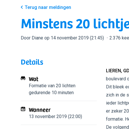
Terug naar meldingen
Minstens 20 lichtj
Door Diane op 14 november 2019 (21:45)
2.376 ke
Details
LIEREN, G
Wat
boulevard o
Formatie van 20 lichten
Dit bleek e
gedurende 10 minuten
zich in de 
ieder licht
Wanneer
er zeker 20
13 november 2019 (22:00)
formatie. H
De volgend