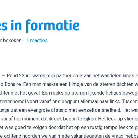
es in formatie
er bekeken
1
reacties
D
— Rond 22uur waren mijn partner en ik aan het wandelen langs 
p Bonaire. Een man maakte een filmpje van de sterren dachten wi
chter niet het geval. Een reeks op sterren lijkende lichtjes bewo
sterrenhemel voort vanaf ons oogpunt allemaal naar links. Tussen
puntje zat een evengrote afstand met eenzelfde snelheid. Het wa
 vanaf het moment dat ik ook begon te kijken. Het leek op vliege
et was goed te volgen doordat het op een rustig tempo leek te g
e ochtend hoorden we van mede vakantiegasten de vraag: hebb