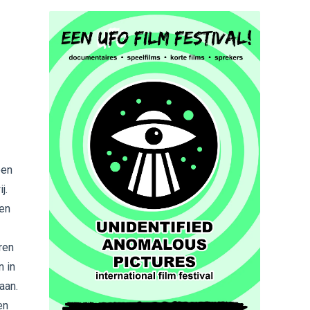
een
j.
gen
ren
n in
aan.
en