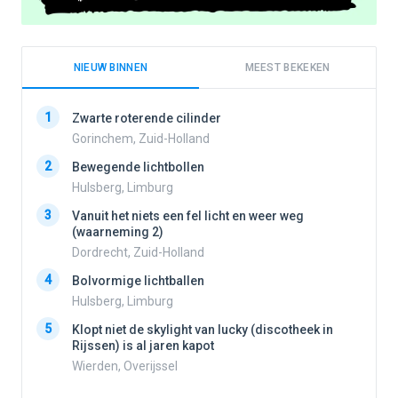
NIEUW BINNEN
MEEST BEKEKEN
1
1
Zwarte roterende cilinder
Gorinchem, Zuid-Holland
2
Bewegende lichtbollen
2
Hulsberg, Limburg
3
Vanuit het niets een fel licht en weer weg
3
(waarneming 2)
Dordrecht, Zuid-Holland
4
Bolvormige lichtballen
4
Hulsberg, Limburg
5
Klopt niet de skylight van lucky (discotheek in
Rijssen) is al jaren kapot
5
Wierden, Overijssel