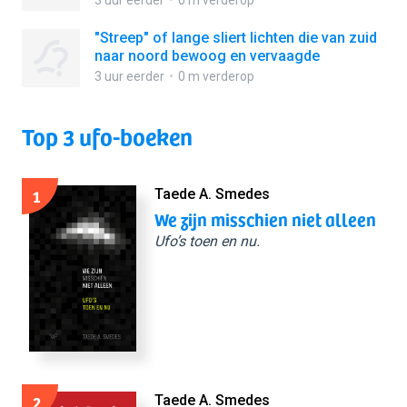
3 uur eerder
0 m verderop
"Streep" of lange sliert lichten die van zuid
naar noord bewoog en vervaagde
3 uur eerder
0 m verderop
Top 3 ufo-boeken
1
Taede A. Smedes
We zijn misschien niet alleen
Ufo’s toen en nu.
2
Taede A. Smedes