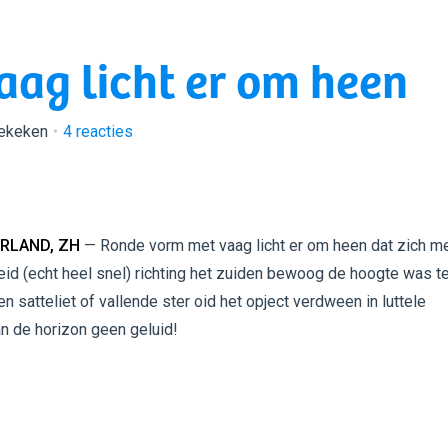
ag licht er om heen
bekeken
4
reacties
RLAND, ZH
— Ronde vorm met vaag licht er om heen dat zich m
id (echt heel snel) richting het zuiden bewoog de hoogte was t
en satteliet of vallende ster oid het opject verdween in luttele
n de horizon geen geluid!