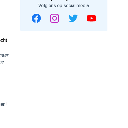
Volg ons op social media.
echt
 maar
ce.
ien!