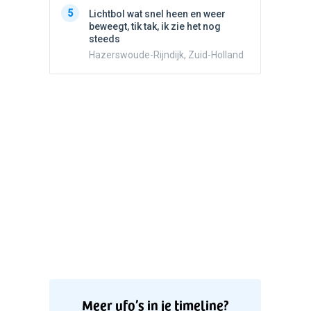
5
Stilstaa
5
Lichtbol wat snel heen en weer
bewolk
beweegt, tik tak, ik zie het nog
Nijmege
steeds
Hazerswoude-Rijndijk, Zuid-Holland
Meer ufo’s in je timeline?