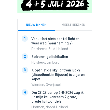
NIEUW BINNEN
MEEST BEKEKEN
1
1
Vanuit het niets een fel licht en
Schijfa
weer weg (waarneming 2)
dan vli
noord.
Dordrecht, Zuid-Holland
Amster
2
Bolvormige lichtballen
2
Vliege
Hulsberg, Limburg
Made, 
3
Klopt niet de skylight van lucky
3
(discotheek in Rijssen) is al jaren
Draaien
kapot
na een 
verdwe
Wierden, Overijssel
Valken
4
Om 23.23 uur op 6-8-2026 zag ik
4
uit mijn keukenraam 2 grote,
Drie he
brede lichtbundels
Wierden
Limmen, Noord-Holland