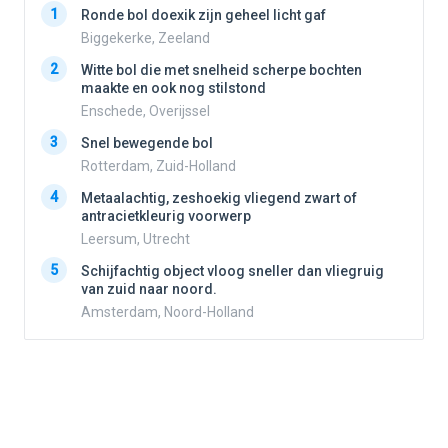
1
1
Ronde bol doexik zijn geheel licht gaf
Biggekerke, Zeeland
2
Witte bol die met snelheid scherpe bochten
2
maakte en ook nog stilstond
Enschede, Overijssel
3
3
Snel bewegende bol
Rotterdam, Zuid-Holland
4
Metaalachtig, zeshoekig vliegend zwart of
4
antracietkleurig voorwerp
Leersum, Utrecht
5
5
Schijfachtig object vloog sneller dan vliegruig
van zuid naar noord.
Amsterdam, Noord-Holland