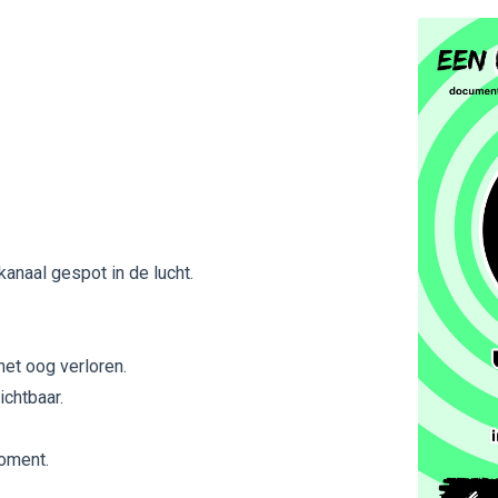
anaal gespot in de lucht.
het oog verloren.
chtbaar.
moment.