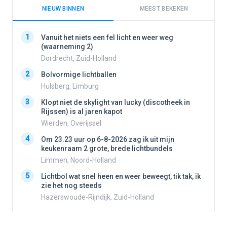
NIEUW BINNEN
MEEST BEKEKEN
1
1
Vanuit het niets een fel licht en weer weg
(waarneming 2)
Dordrecht, Zuid-Holland
2
2
Bolvormige lichtballen
Hulsberg, Limburg
3
3
Klopt niet de skylight van lucky (discotheek in
Rijssen) is al jaren kapot
Wierden, Overijssel
4
4
Om 23.23 uur op 6-8-2026 zag ik uit mijn
keukenraam 2 grote, brede lichtbundels
Limmen, Noord-Holland
5
5
Lichtbol wat snel heen en weer beweegt, tik tak, ik
zie het nog steeds
Hazerswoude-Rijndijk, Zuid-Holland