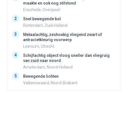
maakte en ook nog stilstond
Enschede, Overijssel
2
2
Snel bewegende bol
Rotterdam, Zuid-Holland
3
3
Metaalachtig, zeshoekig vliegend zwart of
antracietkleurig voorwerp
Leersum, Utrecht
4
4
Schijfachtig object vloog sneller dan vliegruig
van zuid naar noord.
Amsterdam, Noord-Holland
5
5
Bewegende lichten
Valkenswaard, Noord-Brabant