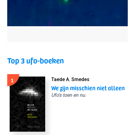
Top 3 ufo-boeken
1
Taede A. Smedes
We zijn misschien niet alleen
Ufo’s toen en nu.