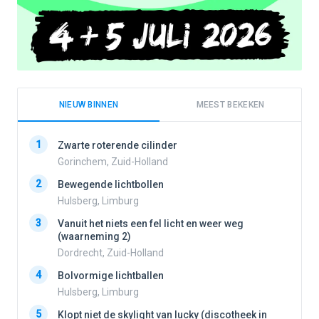
NIEUW BINNEN
MEEST BEKEKEN
1
1
Zwarte roterende cilinder
Gorinchem, Zuid-Holland
2
Bewegende lichtbollen
2
Hulsberg, Limburg
3
Vanuit het niets een fel licht en weer weg
3
(waarneming 2)
Dordrecht, Zuid-Holland
4
Bolvormige lichtballen
4
Hulsberg, Limburg
5
Klopt niet de skylight van lucky (discotheek in