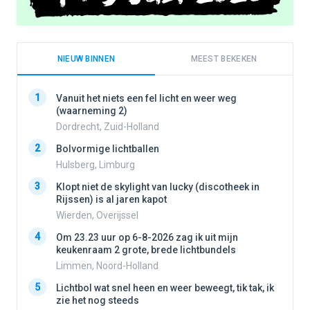
NIEUW BINNEN
MEEST BEKEKEN
1
1
Vanuit het niets een fel licht en weer weg
(waarneming 2)
Dordrecht, Zuid-Holland
2
2
Bolvormige lichtballen
Hulsberg, Limburg
3
3
Klopt niet de skylight van lucky (discotheek in
Rijssen) is al jaren kapot
Wierden, Overijssel
4
4
Om 23.23 uur op 6-8-2026 zag ik uit mijn
keukenraam 2 grote, brede lichtbundels
Limmen, Noord-Holland
5
5
Lichtbol wat snel heen en weer beweegt, tik tak, ik
zie het nog steeds