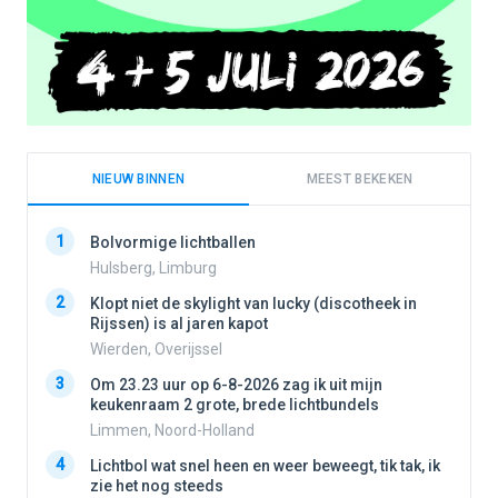
NIEUW BINNEN
MEEST BEKEKEN
1
1
Bolvormige lichtballen
Hulsberg, Limburg
2
Klopt niet de skylight van lucky (discotheek in
2
Rijssen) is al jaren kapot
Wierden, Overijssel
3
3
Om 23.23 uur op 6-8-2026 zag ik uit mijn
keukenraam 2 grote, brede lichtbundels
Limmen, Noord-Holland
4
4
Lichtbol wat snel heen en weer beweegt, tik tak, ik
zie het nog steeds