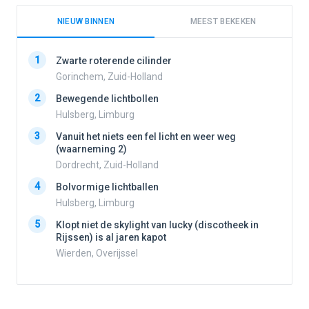
NIEUW BINNEN
MEEST BEKEKEN
1
1
Zwarte roterende cilinder
Gorinchem, Zuid-Holland
2
Bewegende lichtbollen
2
Hulsberg, Limburg
3
Vanuit het niets een fel licht en weer weg
3
(waarneming 2)
Dordrecht, Zuid-Holland
4
Bolvormige lichtballen
4
Hulsberg, Limburg
5
Klopt niet de skylight van lucky (discotheek in
Rijssen) is al jaren kapot
5
Wierden, Overijssel