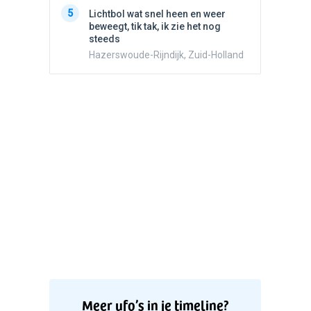
5
Witte bo
5
Lichtbol wat snel heen en weer
Valken
beweegt, tik tak, ik zie het nog
steeds
Hazerswoude-Rijndijk, Zuid-Holland
Meer ufo’s in je timeline?