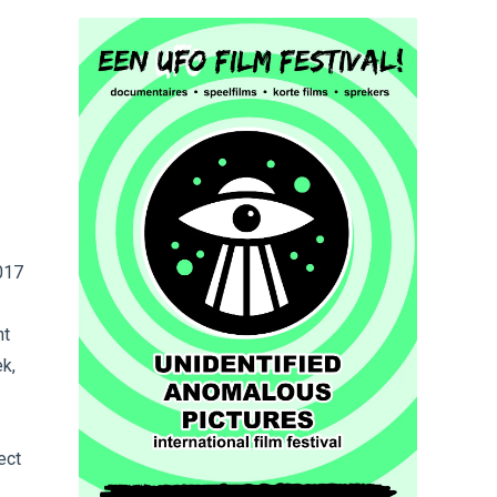
017
nt
k,
ect