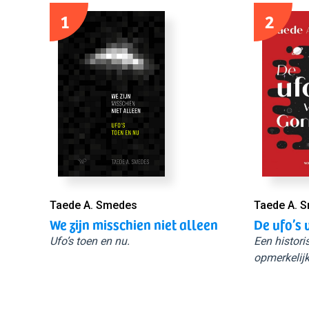
1
2
Taede A. Smedes
Taede A. 
We zijn misschien niet alleen
De ufo’s 
Ufo’s toen en nu.
Een histori
opmerkelijk