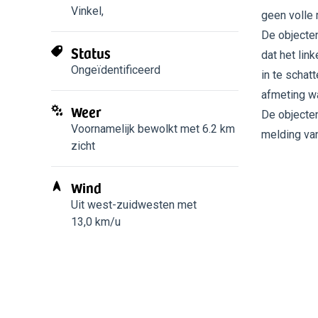
Vinkel
,
geen volle
De objecten
Status
dat het link
Ongeïdentificeerd
in te schat
afmeting wa
Weer
De objecte
Voornamelijk bewolkt met 6.2 km
melding van
zicht
Wind
Uit west-zuidwesten met
13,0 km/u