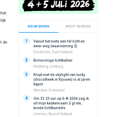
chat
lijk
NIEUW BINNEN
MEEST BEKEKEN
1
1
Vanuit het niets een fel licht en
Schijfa
t de
weer weg (waarneming 2)
dan vli
noord.
Dordrecht, Zuid-Holland
Amster
2
Bolvormige lichtballen
2
Vliege
Hulsberg, Limburg
Made, 
3
Klopt niet de skylight van lucky
3
(discotheek in Rijssen) is al jaren
Drie he
kapot
Wierden
Wierden, Overijssel
4
Draaien
4
Om 23.23 uur op 6-8-2026 zag ik
na een 
uit mijn keukenraam 2 grote,
verdwe
brede lichtbundels
Valken
Limmen, Noord-Holland