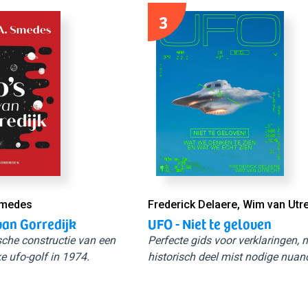
3
Smedes
Frederick Delaere, Wim van Utr
van Gorredijk
UFO - Niet te geloven
sche constructie van een
Perfecte gids voor verklaringen,
e ufo-golf in 1974.
historisch deel mist nodige nuan