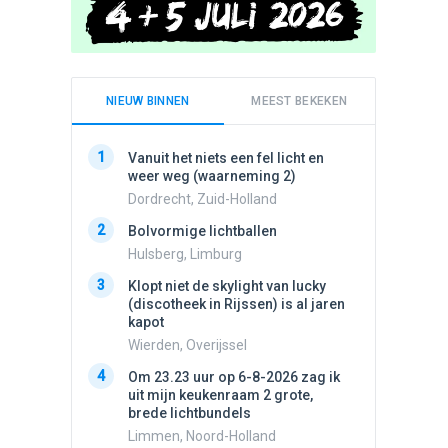
NIEUW BINNEN
MEEST BEKEKEN
1
1
Vanuit het niets een fel licht en
Schijfa
weer weg (waarneming 2)
dan vli
noord.
Dordrecht, Zuid-Holland
Amster
2
Bolvormige lichtballen
2
Vliege
Hulsberg, Limburg
Made, 
3
Klopt niet de skylight van lucky
3
(discotheek in Rijssen) is al jaren
Drie he
kapot
Wierden
Wierden, Overijssel
4
Draaien
4
Om 23.23 uur op 6-8-2026 zag ik
na een 
uit mijn keukenraam 2 grote,
verdwe
brede lichtbundels
Valken
Limmen, Noord-Holland