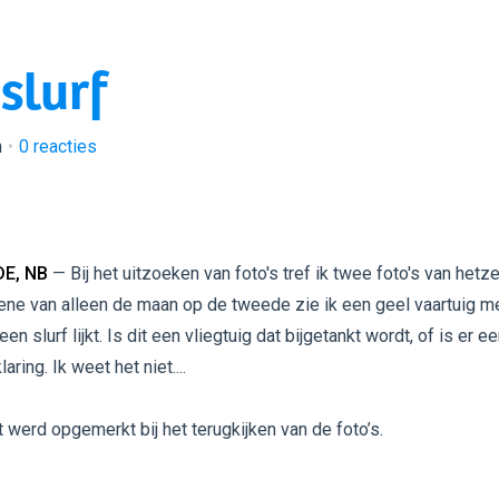
slurf
n
0
reacties
E, NB
— Bij het uitzoeken van foto's tref ik twee foto's van hetz
e ene van alleen de maan op de tweede zie ik een geel vaartuig m
een slurf lijkt. Is dit een vliegtuig dat bijgetankt wordt, of is er e
aring. Ik weet het niet....
t werd opgemerkt bij het terugkijken van de foto’s.