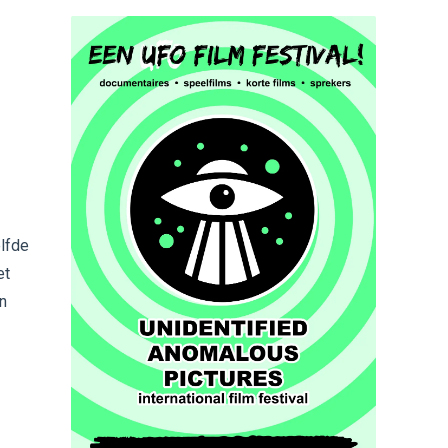
elfde
et
en