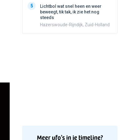
5
Lichtbo
5
Lichtbol wat snel heen en weer
beweegt,
beweegt, tik tak, ik zie het nog
steeds
steeds
Hazersw
Hazerswoude-Rijndijk, Zuid-Holland
Meer ufo’s in je timeline?