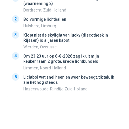
(waarneming 2)
Dordrecht, Zuid-Holland
2
2
Bolvormige lichtballen
Hulsberg, Limburg
3
3
Klopt niet de skylight van lucky (discotheek in
Rijssen) is al jaren kapot
Wierden, Overijssel
4
4
Om 23.23 uur op 6-8-2026 zag ik uit mijn
keukenraam 2 grote, brede lichtbundels
Limmen, Noord-Holland
5
5
Lichtbol wat snel heen en weer beweegt, tik tak, ik
zie het nog steeds
Hazerswoude-Rijndijk, Zuid-Holland