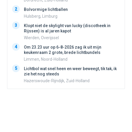
Dordrecht, Zuid-Holland
2
2
Bolvormige lichtballen
Hulsberg, Limburg
3
3
Klopt niet de skylight van lucky (discotheek in
Rijssen) is al jaren kapot
Wierden, Overijssel
4
4
Om 23.23 uur op 6-8-2026 zag ik uit mijn
keukenraam 2 grote, brede lichtbundels
Limmen, Noord-Holland
5
5
Lichtbol wat snel heen en weer beweegt, tik tak, ik
zie het nog steeds
Hazerswoude-Rijndijk, Zuid-Holland