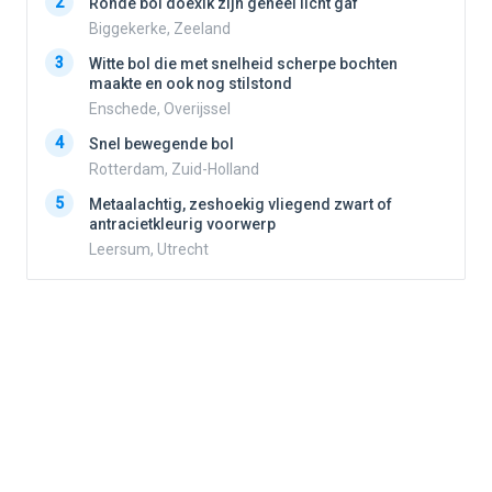
2
2
Ronde bol doexik zijn geheel licht gaf
Biggekerke, Zeeland
3
3
Witte bol die met snelheid scherpe bochten
maakte en ook nog stilstond
Enschede, Overijssel
4
4
Snel bewegende bol
Rotterdam, Zuid-Holland
5
5
Metaalachtig, zeshoekig vliegend zwart of
antracietkleurig voorwerp
Leersum, Utrecht