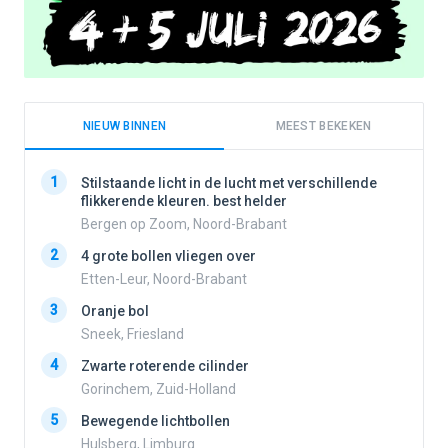
NIEUW BINNEN
MEEST BEKEKEN
1
1
Stilstaande licht in de lucht met verschillende
flikkerende kleuren. best helder
Bergen op Zoom, Noord-Brabant
2
2
4 grote bollen vliegen over
Etten-Leur, Noord-Brabant
3
Oranje bol
3
Sneek, Friesland
4
Zwarte roterende cilinder
4
Gorinchem, Zuid-Holland
5
Bewegende lichtbollen
Hulsberg, Limburg