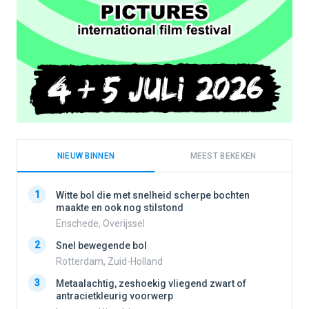
NIEUW BINNEN
MEEST BEKEKEN
1
1
Witte bol die met snelheid scherpe bochten
maakte en ook nog stilstond
Enschede, Overijssel
2
2
Snel bewegende bol
Rotterdam, Zuid-Holland
3
3
Metaalachtig, zeshoekig vliegend zwart of
antracietkleurig voorwerp