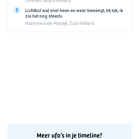
Limmen, Noord-Holland
5
5
Lichtbol wat snel heen en weer beweegt, tik tak, ik
zie het nog steeds
Hazerswoude-Rijndijk, Zuid-Holland
Meer ufo’s in je timeline?