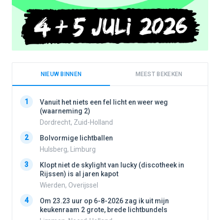
NIEUW BINNEN
MEEST BEKEKEN
1
1
Vanuit het niets een fel licht en weer weg
(waarneming 2)
Dordrecht, Zuid-Holland
2
2
Bolvormige lichtballen
Hulsberg, Limburg
3
3
Klopt niet de skylight van lucky (discotheek in
Rijssen) is al jaren kapot
Wierden, Overijssel
4
4
Om 23.23 uur op 6-8-2026 zag ik uit mijn
keukenraam 2 grote, brede lichtbundels