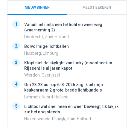
NIEUW BINNEN
MEEST BEKEKEN
1
1
Vanuit het niets een fel licht en weer weg
(waarneming 2)
Dordrecht, Zuid-Holland
2
2
Bolvormige lichtballen
Hulsberg, Limburg
3
3
Klopt niet de skylight van lucky (discotheek in
Rijssen) is al jaren kapot
Wierden, Overijssel
4
4
Om 23.23 uur op 6-8-2026 zag ik uit mijn
keukenraam 2 grote, brede lichtbundels
Limmen, Noord-Holland
5
5
Lichtbol wat snel heen en weer beweegt, tik tak, ik
zie het nog steeds
Hazerswoude-Rijndijk, Zuid-Holland