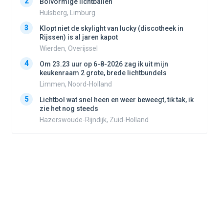
2
2
Bolvormige lichtballen
Hulsberg, Limburg
3
3
Klopt niet de skylight van lucky (discotheek in
Rijssen) is al jaren kapot
Wierden, Overijssel
4
4
Om 23.23 uur op 6-8-2026 zag ik uit mijn
keukenraam 2 grote, brede lichtbundels
Limmen, Noord-Holland
5
5
Lichtbol wat snel heen en weer beweegt, tik tak, ik
zie het nog steeds
Hazerswoude-Rijndijk, Zuid-Holland