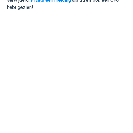
verwijderd.
Plaats een melding
als u zelf ook een UFO
hebt gezien!