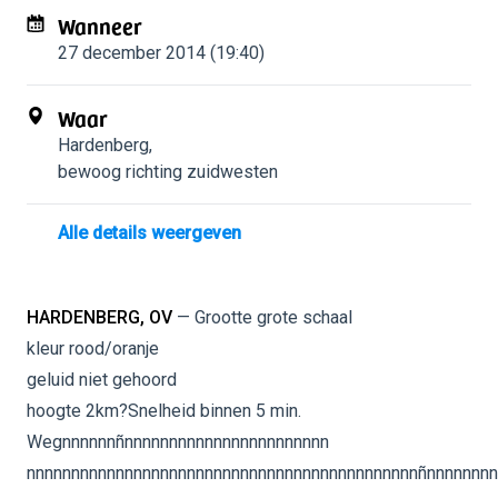
Wanneer
27 december 2014 (19:40)
Waar
Hardenberg
,
bewoog richting zuidwesten
Alle details weergeven
HARDENBERG, OV
— Grootte grote schaal
kleur rood/oranje
geluid niet gehoord
hoogte 2km?Snelheid binnen 5 min.
Wegnnnnnnñnnnnnnnnnnnnnnnnnnnnnnn
nnnnnnnnnnnnnnnnnnnnnnnnnnnnnnnnnnnnnnnnnnnnñnnnnnnnn