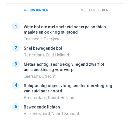
NIEUW BINNEN
MEEST BEKEKEN
1
1
Witte bol die met snelheid scherpe bochten
maakte en ook nog stilstond
Enschede, Overijssel
2
2
Snel bewegende bol
Rotterdam, Zuid-Holland
3
3
Metaalachtig, zeshoekig vliegend zwart of
antracietkleurig voorwerp
Leersum, Utrecht
4
4
Schijfachtig object vloog sneller dan vliegruig
van zuid naar noord.
Amsterdam, Noord-Holland
5
5
Bewegende lichten
Valkenswaard, Noord-Brabant