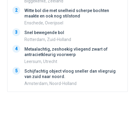
Biggekerke, Zeeland
2
Witte bol die met snelheid scherpe bochten
2
maakte en ook nog stilstond
Enschede, Overijssel
3
3
Snel bewegende bol
Rotterdam, Zuid-Holland
4
Metaalachtig, zeshoekig vliegend zwart of
4
antracietkleurig voorwerp
Leersum, Utrecht
5
5
Schijfachtig object vloog sneller dan vliegruig
van zuid naar noord.
Amsterdam, Noord-Holland